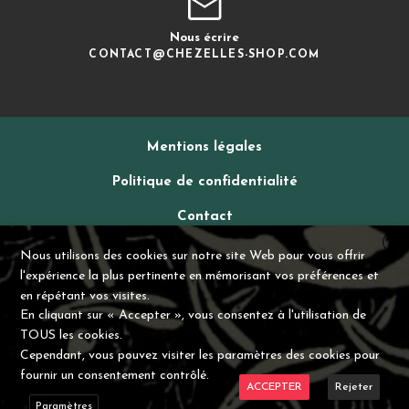
Nous écrire
CONTACT@CHEZELLES-SHOP.COM
Mentions légales
Politique de confidentialité
Contact
X
CGV
Nous utilisons des cookies sur notre site Web pour vous offrir
l'expérience la plus pertinente en mémorisant vos préférences et
en répétant vos visites.
En cliquant sur « Accepter », vous consentez à l'utilisation de
TOUS les cookies.
Cependant, vous pouvez visiter les paramètres des cookies pour
fournir un consentement contrôlé.
©Chez Elles 2021 – Tous droits réservés
ACCEPTER
Rejeter
Paramètres