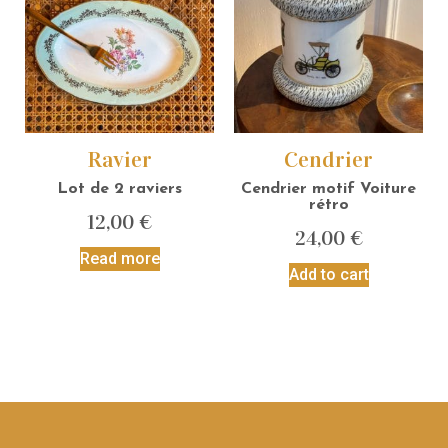
Ravier
Cendrier
Lot de 2 raviers
Cendrier motif Voiture
rétro
12,00
€
24,00
€
Read more
Add to cart