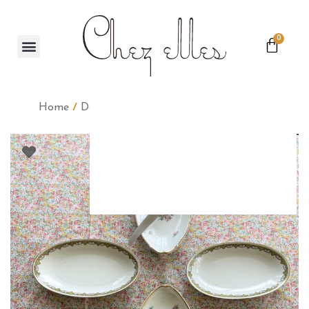
0
Home
/
Déco
/
La brocante
/ Ravier