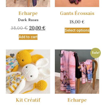
Echarpe
Gants Écossais
Dark Roses
18,00
€
20,00
€
38,00
€
Select options
Add to cart
Sale!
Kit Créatif
Echarpe