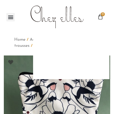
0
Home
/
Accessoires
/
Pochettes &
trousses
/ Pochette 08