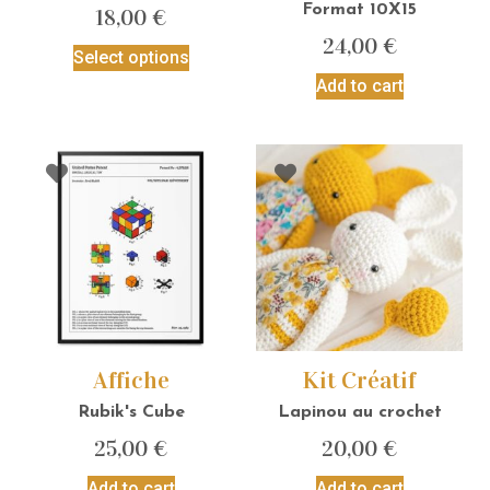
Format 10X15
18,00
€
24,00
€
Select options
Add to cart
Affiche
Kit Créatif
Rubik's Cube
Lapinou au crochet
25,00
€
20,00
€
Add to cart
Add to cart