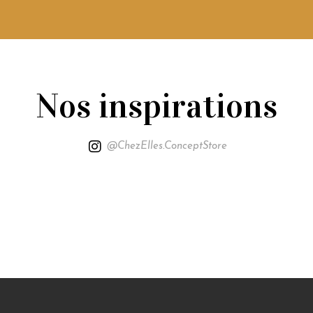
Nos inspirations
@ChezElles.ConceptStore