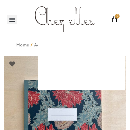
0
Home
/
Accessoires
/
Papeterie
/ Cahier 04