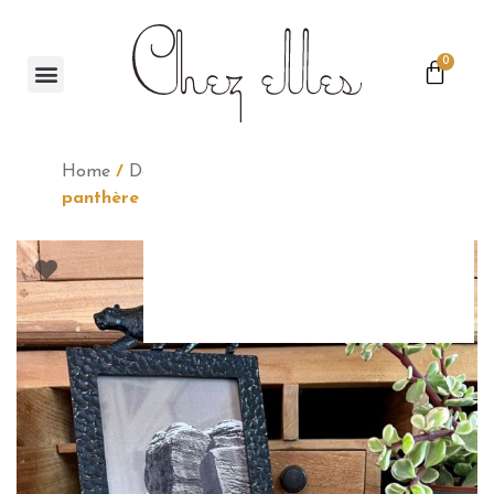
0
Home
/
Déco
/
Miroirs & Affiches
/ Cadre
panthère noire