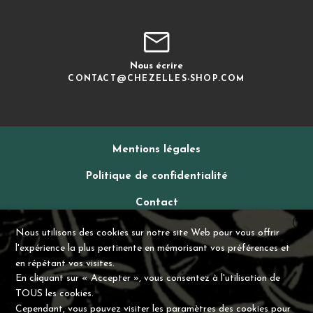
Nous écrire
CONTACT@CHEZELLES-SHOP.COM
Mentions légales
Politique de confidentialité
Contact
X
CGV
Nous utilisons des cookies sur notre site Web pour vous offrir
l'expérience la plus pertinente en mémorisant vos préférences et
en répétant vos visites.
En cliquant sur « Accepter », vous consentez à l'utilisation de
TOUS les cookies.
Cependant, vous pouvez visiter les paramètres des cookies pour