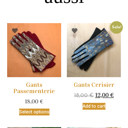
Sale!
Gants
Gants Cerisier
Passementerie
12,00
€
18,00
€
18,00
€
Add to cart
Select options