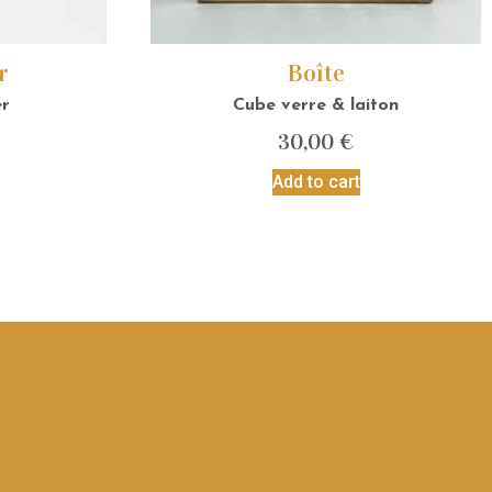
r
Boîte
er
Cube verre & laiton
30,00
€
Add to cart