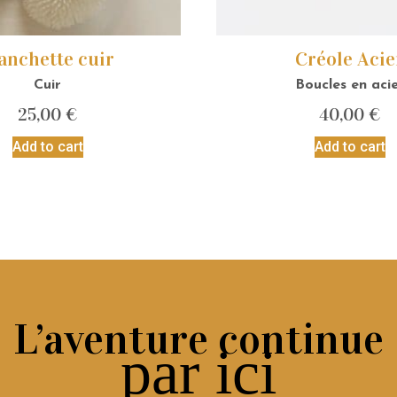
nchette cuir
Créole Acie
Cuir
Boucles en aci
25,00
€
40,00
€
Add to cart
Add to cart
L’aventure continue
par ici