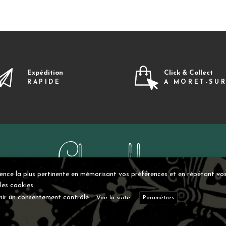
Expédition
Click & Collect
RAPIDE
A MORET-SU
ience la plus pertinente en mémorisant vos préférences et en répétant vos 
les cookies.
nir un consentement contrôlé.
Voir la suite
Paramètres
©Chez Elles 2021 – Tous droits réservés