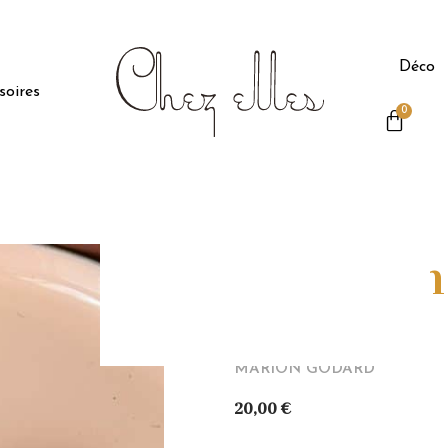
Déco
soires
0
Broche en
Panier de fruit
MARION GODARD
20,00
€