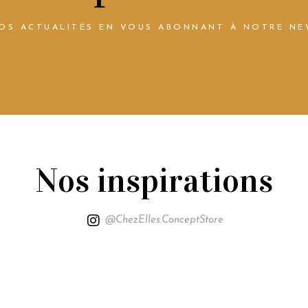
NOS ACTUALITÉS EN VOUS ABONNANT À NOTRE NE
Nos inspirations
@ChezElles.ConceptStore