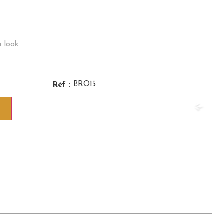
 look.
BRO15
Réf :