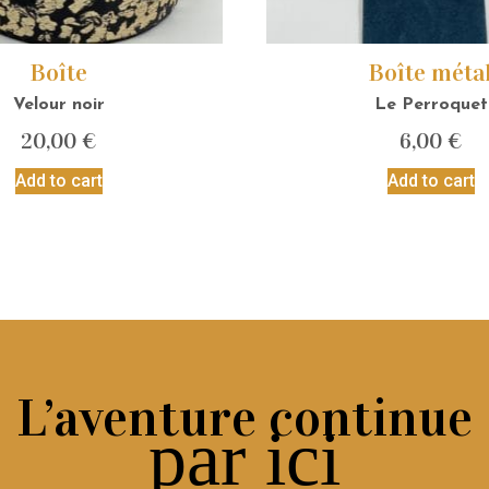
Boîte
Boîte méta
Velour noir
Le Perroquet
20,00
€
6,00
€
Add to cart
Add to cart
L’aventure continue
par ici