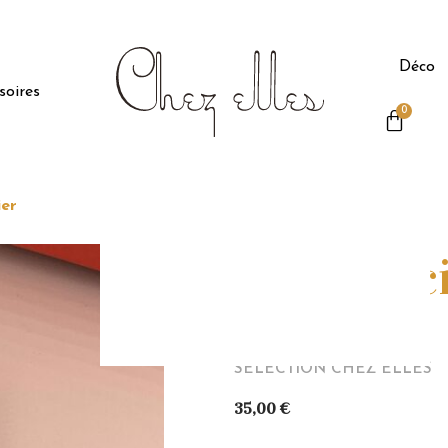
Déco
soires
0
ier
Boucle Ac
Soleil
SÉLÈCTION CHEZ ELLES
35,00
€