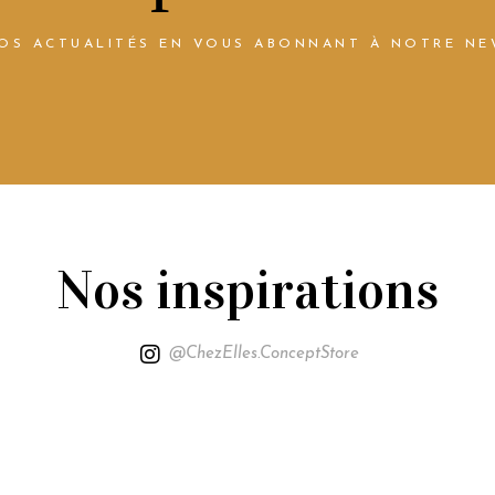
NOS ACTUALITÉS EN VOUS ABONNANT À NOTRE NE
Nos inspirations
@ChezElles.ConceptStore