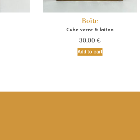
l
Boîte
Cube verre & laiton
30,00
€
Add to cart