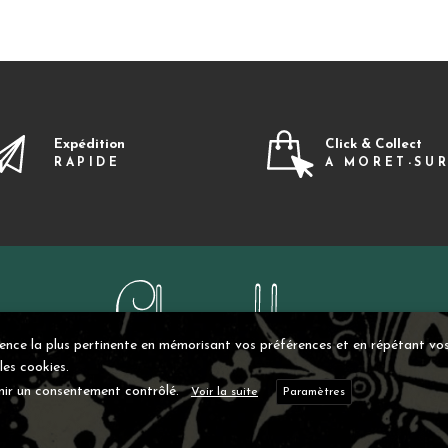
Expédition
Click & Collect
RAPIDE
A MORET-SU
ience la plus pertinente en mémorisant vos préférences et en répétant vos 
les cookies.
nir un consentement contrôlé.
Voir la suite
Paramètres
©Chez Elles 2021 – Tous droits réservés