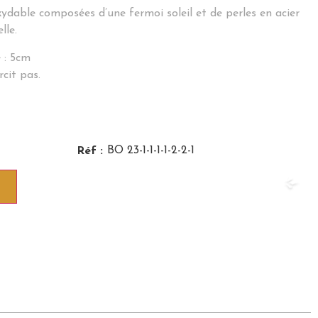
oxydable composées d’une fermoi soleil et de perles en acier
lle.
 : 5cm
rcit pas.
BO 23-1-1-1-1-2-2-1
Réf :