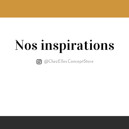
Nos inspirations
@ChezElles.ConceptStore