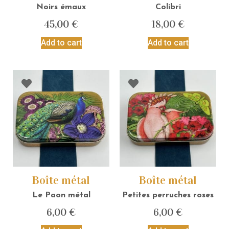
Noirs émaux
Colibri
45,00
€
18,00
€
Add to cart
Add to cart
Boîte métal
Boîte métal
Le Paon métal
Petites perruches roses
6,00
€
6,00
€