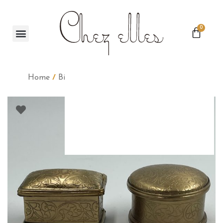
0
Home
/
Bijoux
/ Mini boite