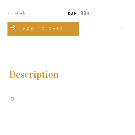
1 in stock
BB11
Réf :
ADD TO CART
Description
10